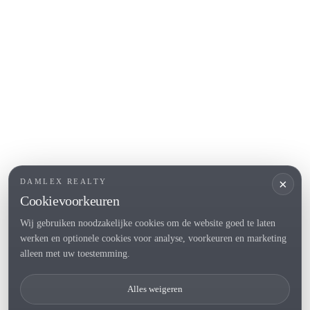
COSTA BRAVA (ALT EMPORDÀ)
L'Escala
Empuriabrava
Roses
POPULAIRE SECTIES
Verkopen
Locaties
Landhuis
Nieuwbouwprojecten
×
DAMLEX REALTY
Investeringen
Cookievoorkeuren
Wij gebruiken noodzakelijke cookies om de website goed te laten
werken en optionele cookies voor analyse, voorkeuren en marketing
Tel. (+34) 935 434 367
alleen met uw toestemming.
Copyright 2000-2026 © Damlex Realty
Alles weigeren
Privacy Policy
Cookie preferences