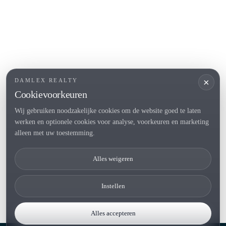
POPULAIRE SECTIES
Verkopen
Locaties
Landhuis
Nieuwbouwprojecten
×
DAMLEX REALTY
Investeringen
Cookievoorkeuren
Wij gebruiken noodzakelijke cookies om de website goed te laten
werken en optionele cookies voor analyse, voorkeuren en marketing
Tel. (+34) 935 434 367
alleen met uw toestemming.
Copyright 2000-2026 © Damlex Realty
Alles weigeren
Privacy Policy
Cookie preferences
Instellen
Alles accepteren