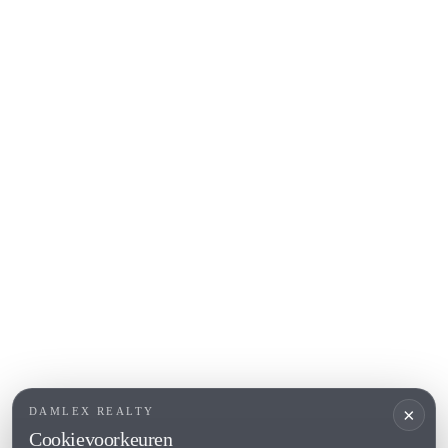
COSTA BRAVA (BAIX EMPORDÀ)
Santa Cristina d'Aro
Sant Feliu de Guíxols
S'Agaro
Platja d'Aro
Calonge
Calella de Palafrugell
Begur
COSTA BRAVA (ALT EMPORDÀ)
L'Escala
Empuriabrava
Roses
POPULAIRE SECTIES
Verkopen
×
DAMLEX REALTY
Locaties
Cookievoorkeuren