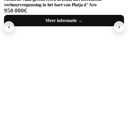
drie gebouwen en meer dan 35 hectare aan de Costa Brava
6 950 000€
Meer informatie →
‹
›