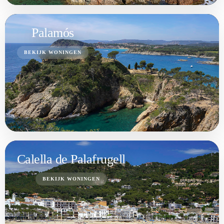
Palamós
BEKIJK WONINGEN
Calella de Palafrugell
BEKIJK WONINGEN