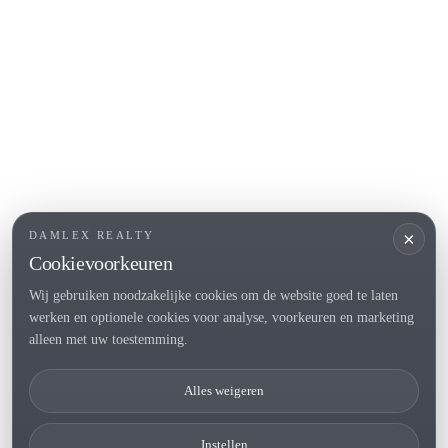
L'Escala
Empuriabrava
Roses
POPULAIRE SECTIES
Verkopen
Locaties
Landhuis
Nieuwbouwprojecten
×
DAMLEX REALTY
Investeringen
Cookievoorkeuren
Wij gebruiken noodzakelijke cookies om de website goed te laten
werken en optionele cookies voor analyse, voorkeuren en marketing
Tel. (+34) 935 434 367
alleen met uw toestemming.
Copyright 2000-2026 © Damlex Realty
Alles weigeren
Privacy Policy
Cookie preferences
Instellen