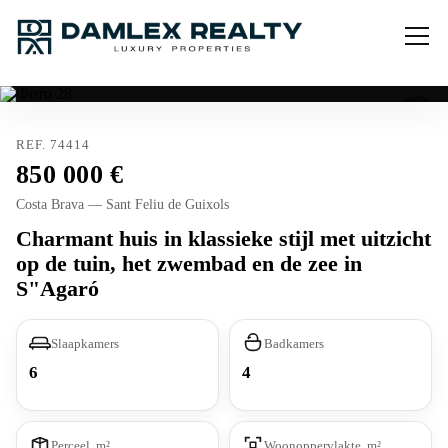
REF. 74414
850 000
Costa Brava — Sant Feliu de Guixols
Charmant huis in klassieke stijl met uitzicht
op de tuin, het zwembad en de zee in
S"Agaró
Slaapkamers
Badkamers
6
4
Perceel, m²
Woonoppervlakte, m²