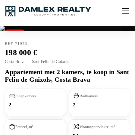
Verkocht
REF. 71926
198 000
Costa Brava — Sant Feliu de Guixols
Appartement met 2 kamers, te koop in Sant
Feliu de Guixols, Costa Brava
Slaapkamers
Badkamers
2
2
Perceel, m²
Woonoppervlakte, m²