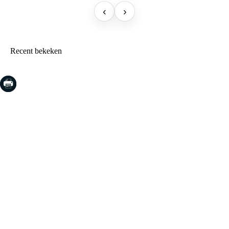
‹
›
Recent bekeken
COSTA BRAVA (LA SELVA)
Blanes
Lloret de Mar
Tossa de Mar
Golf PGA Catalunya
COSTA BRAVA (BAIX EMPORDÀ)
Santa Cristina d'Aro
Sant Feliu de Guíxols