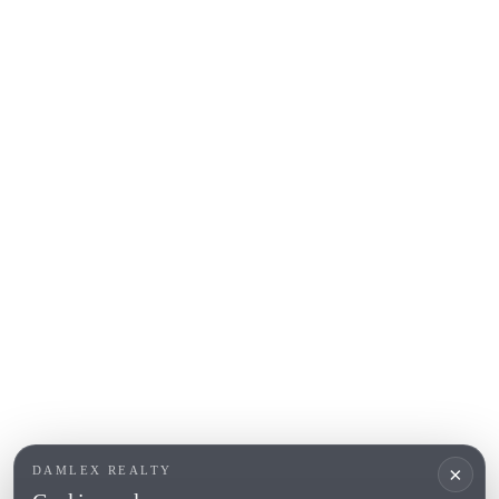
S'Agaro
Platja d'Aro
Calonge
Calella de Palafrugell
Begur
COSTA BRAVA (ALT EMPORDÀ)
L'Escala
Empuriabrava
Roses
POPULAIRE SECTIES
Verkopen
Locaties
Landhuis
Nieuwbouwprojecten
×
DAMLEX REALTY
Investeringen