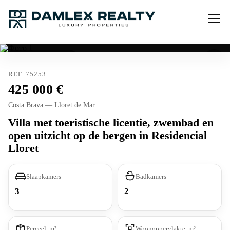
Toeristische licentie
REF. 75253
425 000
Costa Brava — Lloret de Mar
Villa met toeristische licentie, zwembad en
open uitzicht op de bergen in Residencial
Lloret
Slaapkamers
Badkamers
3
2
Perceel, m²
Woonoppervlakte, m²