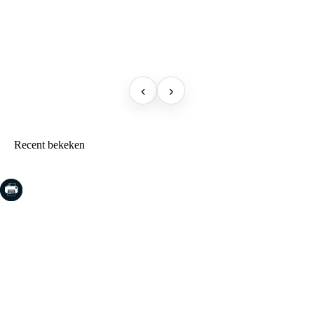
‹
›
Recent bekeken
COSTA BRAVA (LA SELVA)
Blanes
Lloret de Mar
Tossa de Mar
Golf PGA Catalunya