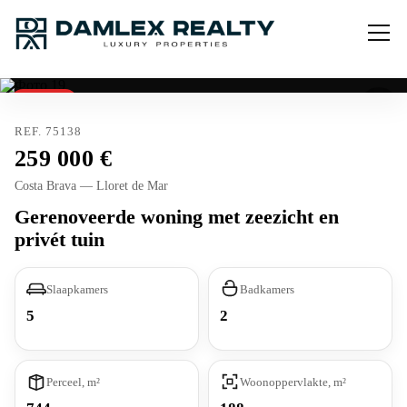
Verkocht
REF. 75138
259 000
Costa Brava — Lloret de Mar
Gerenoveerde woning met zeezicht en
privé­t tuin
Slaapkamers
Badkamers
5
2
Perceel, m²
Woonoppervlakte, m²