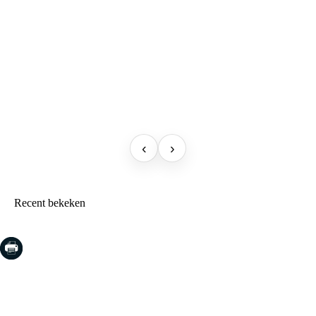
‹
›
Recent bekeken
COSTA BRAVA (LA SELVA)