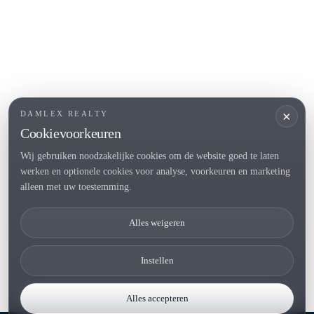
POPULAIRE SECTIES
Verkopen
Locaties
Landhuis
Nieuwbouwprojecten
×
DAMLEX REALTY
Investeringen
Cookievoorkeuren
Wij gebruiken noodzakelijke cookies om de website goed te laten
werken en optionele cookies voor analyse, voorkeuren en marketing
Tel. (+34) 935 434 367
alleen met uw toestemming.
Copyright 2000-2026 © Damlex Realty
Alles weigeren
Privacy Policy
Cookie preferences
Instellen
Alles accepteren