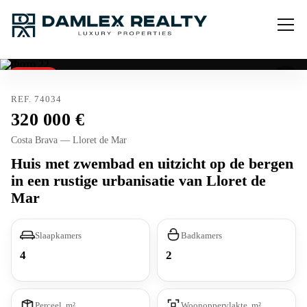
Verkocht
REF. 74034
320 000
Costa Brava — Lloret de Mar
Huis met zwembad en uitzicht op de bergen
in een rustige urbanisatie van Lloret de
Mar
Slaapkamers
Badkamers
4
2
Perceel, m²
Woonoppervlakte, m²