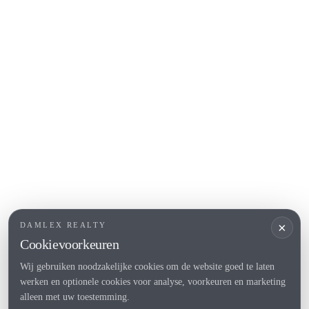
Begur
COSTA BRAVA (ALT EMPORDÀ)
L'Escala
Empuriabrava
Roses
POPULAIRE SECTIES
Verkopen
Locaties
Landhuis
Nieuwbouwprojecten
×
DAMLEX REALTY
Investeringen
Cookievoorkeuren
Wij gebruiken noodzakelijke cookies om de website goed te laten
werken en optionele cookies voor analyse, voorkeuren en marketing
Tel. (+34) 935 434 367
alleen met uw toestemming.