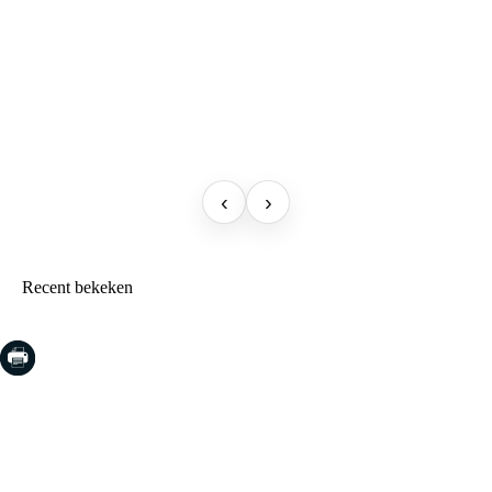
‹
›
Recent bekeken
COSTA BRAVA (LA SELVA)
Blanes