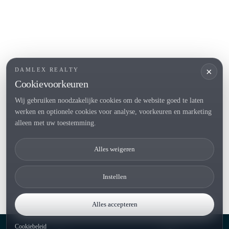
POPULAIRE SECTIES
Verkopen
Locaties
Landhuis
Nieuwbouwprojecten
×
DAMLEX REALTY
Investeringen
Cookievoorkeuren
Wij gebruiken noodzakelijke cookies om de website goed te laten
werken en optionele cookies voor analyse, voorkeuren en marketing
Tel. (+34) 935 434 367
alleen met uw toestemming.
Copyright 2000-2026 © Damlex Realty
Alles weigeren
Privacy Policy
Cookie preferences
Instellen
Alles accepteren
Cookiebeleid