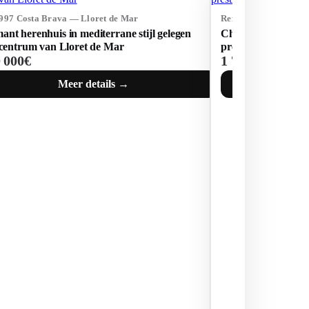
3997 Costa Brava — Lloret de Mar
Ref: 74037 Costa Br
nt herenhuis in mediterrane stijl gelegen
Charmante villa ge
 centrum van Lloret de Mar
prestigieuze woonw
0 000€
1 700 000€
Meer details →