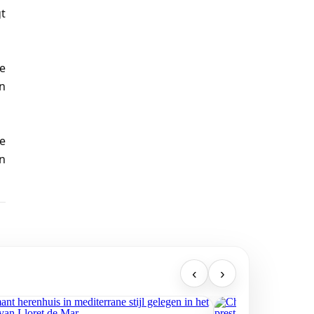
gt
ie
en
e
n
‹
›