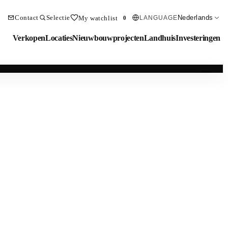
Contact
Selectie
Nederlands
My watchlist
LANGUAGE
0
Verkopen
Locaties
Nieuwbouwprojecten
Landhuis
Investeringen