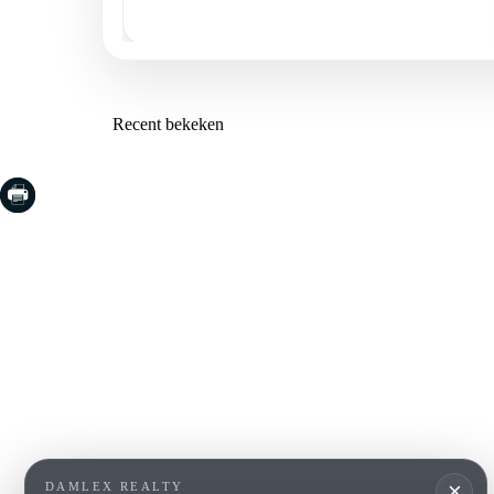
Recent bekeken
COSTA BRAVA (LA SELVA)
COSTA
EMPO
Blanes
Santa Cr
Lloret de Mar
Sant Fel
Tossa de Mar
S'Agaro
Golf PGA Catalunya
Platja d
Calonge
Calella 
Begur
×
DAMLEX REALTY