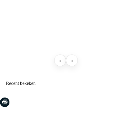
‹
›
Recent bekeken
COSTA BRAVA (LA SELVA)
Blanes