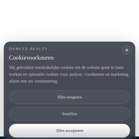
POPULAIRE SECTIES
Verkopen
Locaties
Landhuis
Nieuwbouwprojecten
×
DAMLEX REALTY
Investeringen
Cookievoorkeuren
Wij gebruiken noodzakelijke cookies om de website goed te laten
werken en optionele cookies voor analyse, voorkeuren en marketing
Tel. (+34) 935 434 367
alleen met uw toestemming.
Copyright 2000-2026 © Damlex Realty
Alles weigeren
Privacy Policy
Cookie preferences
Instellen
Alles accepteren