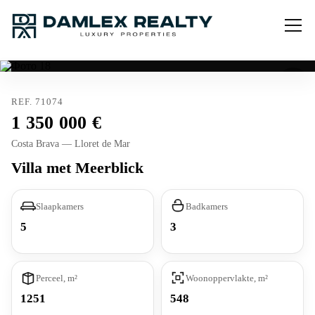
REF. 71074
1 350 000
Costa Brava — Lloret de Mar
Villa met Meerblick
Slaapkamers
Badkamers
5
3
Perceel, m²
Woonoppervlakte, m²
1251
548