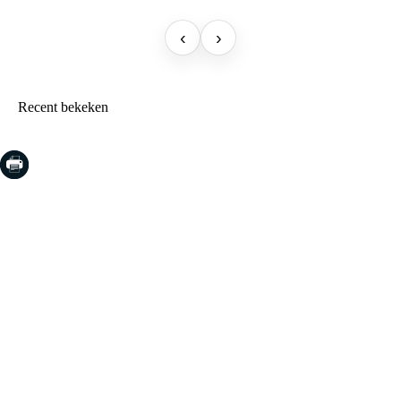
‹
›
Recent bekeken
COSTA BRAVA (LA SELVA)
Blanes
Lloret de Mar
Tossa de Mar
Golf PGA Catalunya
COSTA BRAVA (BAIX EMPORDÀ)
Santa Cristina d'Aro