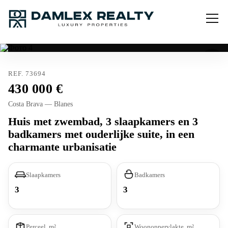
REF. 73694
430 000
Costa Brava — Blanes
Huis met zwembad, 3 slaapkamers en 3
badkamers met ouderlijke suite, in een
charmante urbanisatie
Slaapkamers
Badkamers
3
3
Perceel, m²
Woonoppervlakte, m²