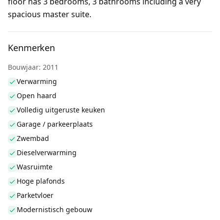
floor has 3 bedrooms, 3 bathrooms including a very
spacious master suite.
Kenmerken
Bouwjaar: 2011
Verwarming
Open haard
Volledig uitgeruste keuken
Garage / parkeerplaats
Zwembad
Dieselverwarming
Wasruimte
Hoge plafonds
Parketvloer
Modernistisch gebouw