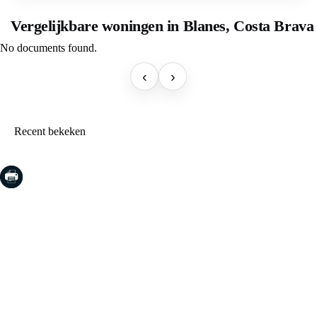
Vergelijkbare woningen in Blanes, Costa Brava
No documents found.
‹
›
Recent bekeken
COSTA BRAVA (LA SELVA)
Blanes
Lloret de Mar
Tossa de Mar
Golf PGA Catalunya