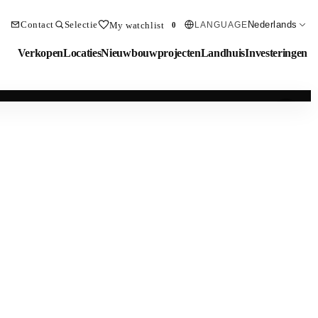
Contact
Selectie
Nederlands
My watchlist
LANGUAGE
0
Verkopen
Locaties
Nieuwbouwprojecten
Landhuis
Investeringen