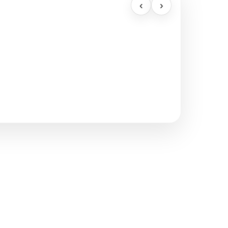
‹
›
POPULAIRE SECTIES