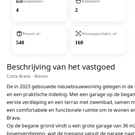
Slaapkamers
Badkamers
4
2
Perceel, m²
Woonoppervlakte, m²
540
160
Beschrijving van het vastgoed
Costa Brava - Blanes
De in 2023 gebouwde nieuwbouwwoning gelegen in de u
en een praktische indeling. Met een garage op de beg
eerste verdieping en een terras met zwembad, samen m
een comfortabele en functionele ruimte om te wonen en
Brava.
Op de begane grond vindt u een grote garage van 36 m2
bovenverdieping, wat de toegang vanuit de garage naa