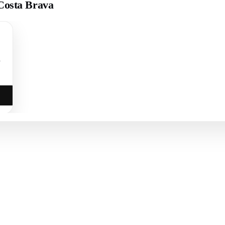
 Costa Brava
n
 BRAVA (BAIX
COSTA BRAVA (ALT
RDÀ)
EMPORDÀ)