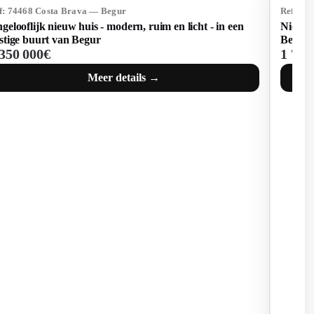
f: 74468 Costa Brava — Begur
Ref: 73
gelooflijk nieuw huis - modern, ruim en licht - in een
Nieuwe
stige buurt van Begur
Begur
 350 000€
1 731
Meer details →