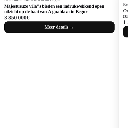
Re
Majestueuze villa"s bieden een indrukwekkend open
On
uitzicht op de baai van Aiguablava in Begur
ru
3 850 000€
1
Meer details →