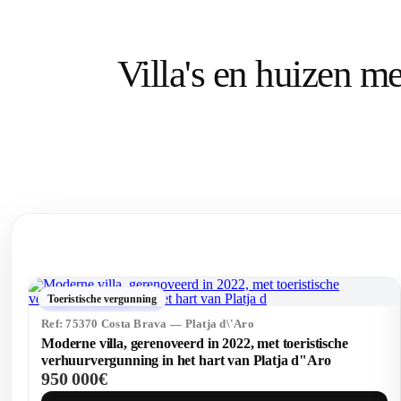
Villa's en huizen m
Toeristische vergunning
Ref: 75351 Costa Brava — Santa Cristina d\'Aro
Exclusief mediterraan landgoed met toeristische
vergunning, drie gebouwen en meer dan 35 hectare aan
6 950 000€
de Costa Brava