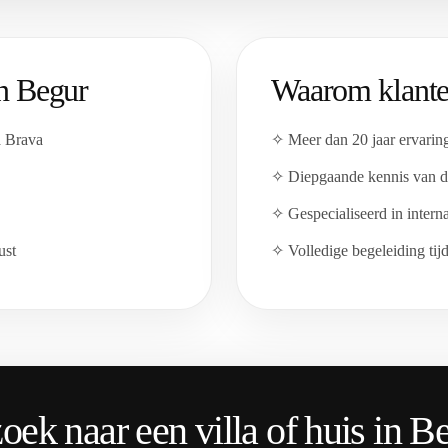
n Begur
Waarom klante
a Brava
✧ Meer dan 20 jaar ervarin
✧ Diepgaande kennis van de
✧ Gespecialiseerd in intern
ust
✧ Volledige begeleiding tij
oek naar een villa of huis in B