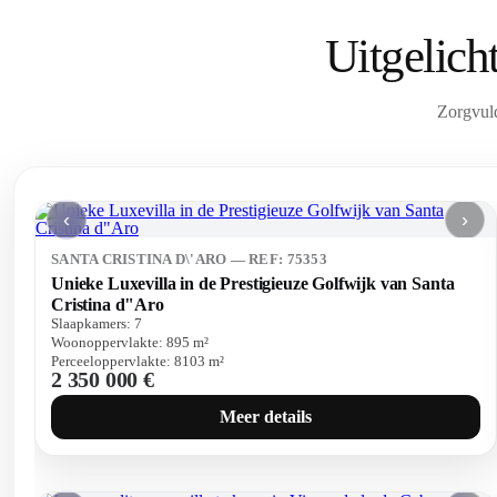
Uitgelich
Zorgvuld
‹
›
SANTA CRISTINA D\'ARO — REF: 75353
Unieke Luxevilla in de Prestigieuze Golfwijk van Santa
Cristina d"Aro
Slaapkamers:
7
Woonoppervlakte:
895
m²
Perceeloppervlakte:
8103
m²
2 350 000 €
Meer details