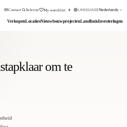
Contact
Selectie
Nederlands
My watchlist
LANGUAGE
0
Verkopen
Locaties
Nieuwbouwprojecten
Landhuis
Investeringen
stapklaar om te
stheid
ding