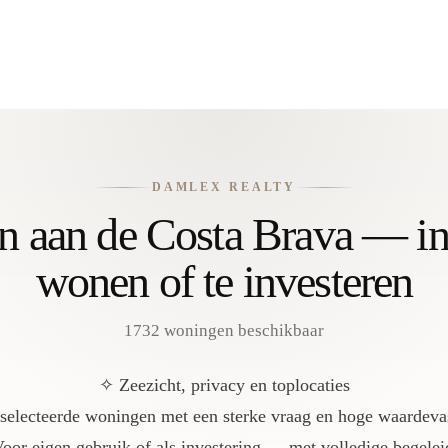
DAMLEX REALTY
zen aan de Costa Brava — in
wonen of te investeren
1732 woningen beschikbaar
✧ Zeezicht, privacy en toplocaties
electeerde woningen met een sterke vraag en hoge waardeva
oor eigen gebruik of als investering — met volledige begelei