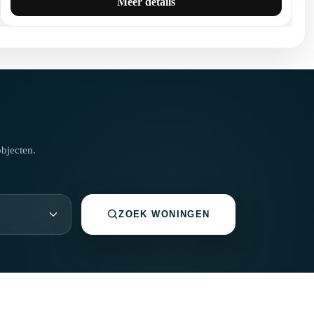
Meer details
bjecten.
ZOEK WONINGEN