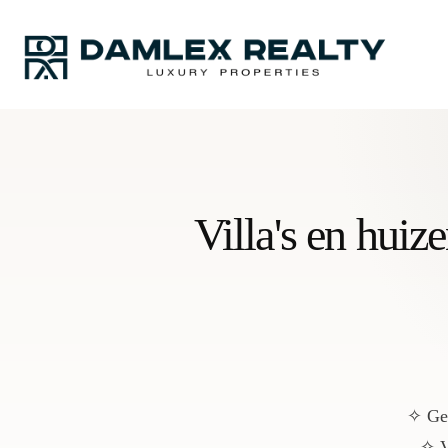
Villa's en hui
✧ Ges
✧ V