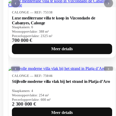
‹
›
CALONGE — REF: 75338
Luxe mediterrane villa te koop in Vizcondado de
Cabanyes, Calonge
Slaapkamers:
6
Woonoppervlakte:
388
m²
Perceeloppervlakte:
2325
m²
700 000 €
Meer details
‹
›
CALONGE — REF: 75046
Stijlvolle moderne villa vlak bij het strand in Platja d’Aro
Slaapkamers:
4
Woonoppervlakte:
254
m²
Perceeloppervlakte:
600
m²
2 300 000 €
Meer details