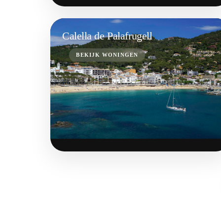
Calella de Palafrugell
BEKIJK WONINGEN