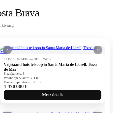
osta Brava
arktvraag
‹
›
TOSSA DE MAR — REF: 75092
Vrijstaand huis te koop in Santa María de Llorell, Tossa
de Mar
Slaapkamers:
3
Woonoppervlakte:
301
m²
Perceeloppervlakte:
621
m²
1 470 000 €
Meer details