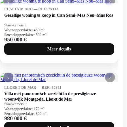
‹
›
PLATJA D\'ARO — REF: 75313
Gezellige woning te koop in Can Semi–Mas Nou–Mas Ros
Slaapkamers:
6
Woonoppervlakte:
459
m²
Perceeloppervlakte:
592
m²
950 000 €
Meer details
‹
›
LLORET DE MAR — REF: 75311
Villa met panoramisch zeezicht in de prestigieuze
woonwijk Montgoda, Lloret de Mar
Slaapkamers:
3
Woonoppervlakte:
172
m²
Perceeloppervlakte:
800
m²
980 000 €