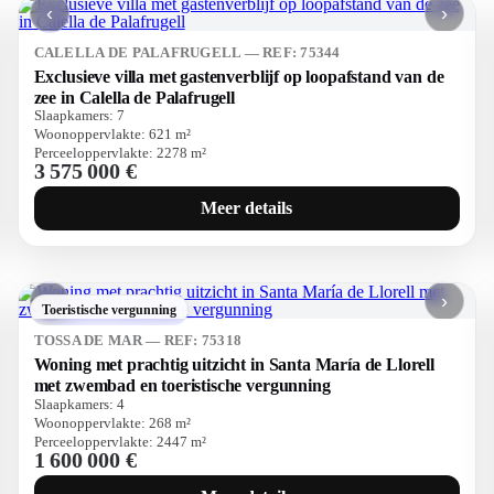
‹
›
CALELLA DE PALAFRUGELL — REF: 75344
Exclusieve villa met gastenverblijf op loopafstand van de
zee in Calella de Palafrugell
Slaapkamers:
7
Woonoppervlakte:
621
m²
Perceeloppervlakte:
2278
m²
3 575 000 €
Meer details
‹
›
Toeristische vergunning
TOSSA DE MAR — REF: 75318
Woning met prachtig uitzicht in Santa María de Llorell
met zwembad en toeristische vergunning
Slaapkamers:
4
Woonoppervlakte:
268
m²
Perceeloppervlakte:
2447
m²
1 600 000 €